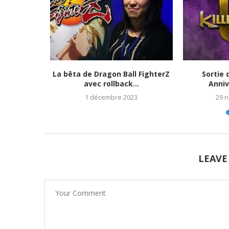
tats et
La bêta de Dragon Ball FighterZ
Sortie 
023)
avec rollback...
Anniv
1 décembre 2023
29 
LEAVE