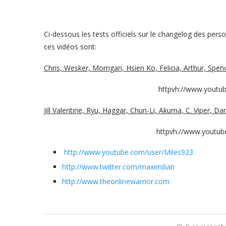
Ci-dessous les tests officiels sur le changelog des pe
ces vidéos sont:
Chris, Wesker, Morrigan, Hsien Ko, Felicia, Arthur, Spen
httpvh://www.youtu
Jill Valentine, Ryu, Haggar, Chun-Li, Akuma, C. Viper, Da
httpvh://www.youtu
http://www.youtube.com/user/Miles923
http://www.twitter.com/maximilian
http://www.theonlinewarrior.com