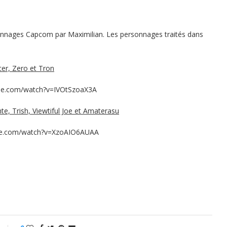
rsonnages Capcom par Maximilian. Les personnages traités dans
cer, Zero et Tron
be.com/watch?v=IVOtSzoaX3A
nte, Trish, Viewtiful Joe et Amaterasu
be.com/watch?v=XzoAIO6AUAA