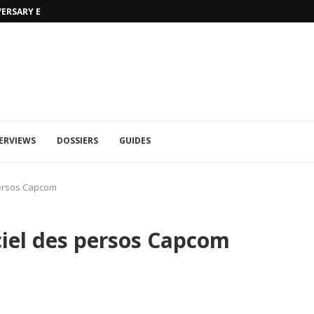
VERSARY EDITION
UFA 2023 (PHOTOS)
ERVIEWS
DOSSIERS
GUIDES
persos Capcom
iel des persos Capcom