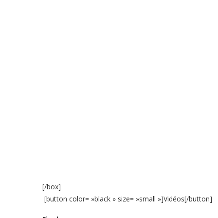
[/box]
[button color= »black » size= »small »]Vidéos[/button]