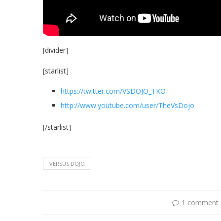
[divider]
[starlist]
https://twitter.com/VSDOJO_TKO
http://www.youtube.com/user/TheVsDojo
[/starlist]
VERSUS DOJO
1 comment