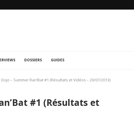
MORTAL KOMBAT 1: TRAILER RAIN ET 
ERVIEWS
DOSSIERS
GUIDES
 Dojo – Summer Ran’Bat #1 (Résultats et Vidéos – 20/07/2013)
n’Bat #1 (Résultats et