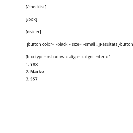
[/checklist]
[/box]
[divider]
[button color= »black » size= »small »]Résultats[/button
[box type= »shadow » align= »aligncenter » ]
1.
Yox
2.
Marko
3.
SS7