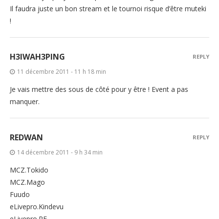
Il faudra juste un bon stream et le tournoi risque d’être muteki
!
H3IWAH3PING
REPLY
11 décembre 2011 - 11 h 18 min
Je vais mettre des sous de côté pour y être ! Event a pas
manquer.
REDWAN
REPLY
14 décembre 2011 - 9 h 34 min
MCZ.Tokido
MCZ.Mago
Fuudo
eLivepro.Kindevu
eLivepro.RF