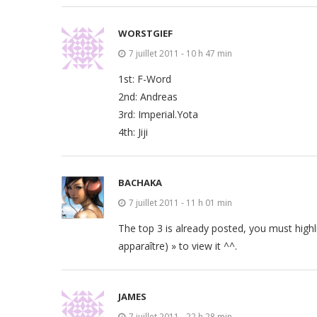
WORSTGIEF
7 juillet 2011 - 10 h 47 min
1st: F-Word
2nd: Andreas
3rd: Imperial.Yota
4th: Jiji
BACHAKA
7 juillet 2011 - 11 h 01 min
The top 3 is already posted, you must highli
apparaître) » to view it ^^.
JAMES
7 juillet 2011 - 22 h 28 min