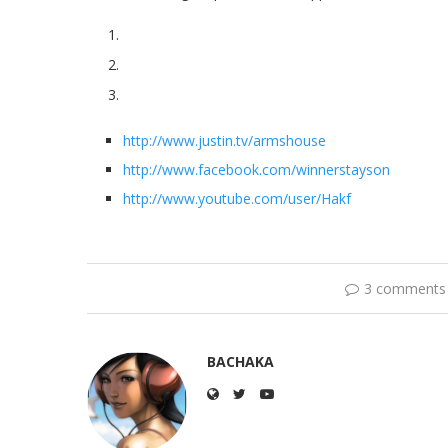
F-Word
(Ibuki)
Andreas
(Rufus)
Imperial.
Yota
(Fei Long)
http://www.justin.tv/armshouse
http://www.facebook.com/winnerstayson
http://www.youtube.com/user/Hakf
3 comments
BACHAKA