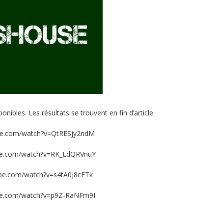
nibles. Les résultats se trouvent en fin d’article.
be.com/watch?v=QtRESjy2ndM
be.com/watch?v=RK_LdQRVnuY
be.com/watch?v=s4tA0j8cFTk
be.com/watch?v=p9Z-RaNFm9I