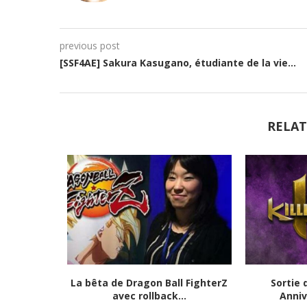
previous post
[SSF4AE] Sakura Kasugano, étudiante de la vie…
RELAT
tats et
La bêta de Dragon Ball FighterZ
Sortie 
023)
avec rollback...
Anniv