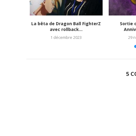
tats et
La bêta de Dragon Ball FighterZ
Sortie 
023)
avec rollback...
Anniv
1 décembre 2023
29 
5 