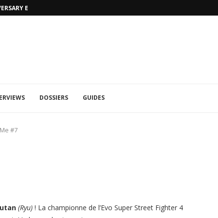
VERSARY EDITION
UFA 2023 (PHOTOS)
ERVIEWS
DOSSIERS
GUIDES
n Me #7
utan
(Ryu)
! La championne de l’Evo Super Street Fighter 4