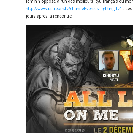
féminin opposé à l’un des meilleurs Ryu français du mo
http://www.ustream.tv/channel/versus-fighting-tv1
. Les
jours après la rencontre.