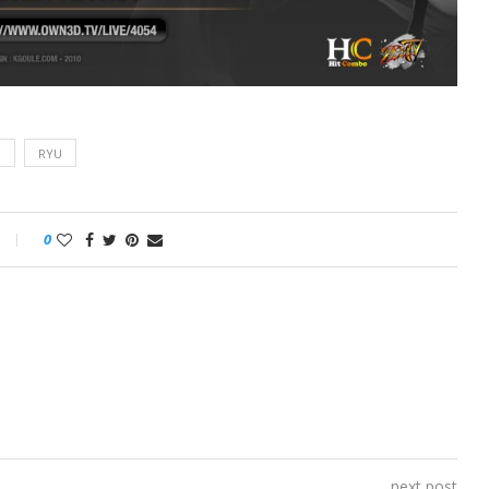
N
RYU
0
next post