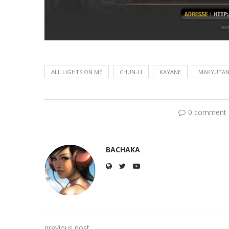
ALL LIGHTS ON ME
CHUN-LI
KAYANE
MAKYUTA
0 comment
BACHAKA
previous post