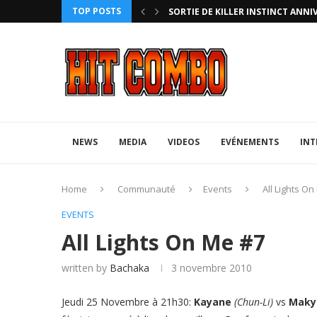
TOP POSTS
HTERZ AVEC ROLLBACK...
SORTIE DE KILLER INSTINCT ANNI
NEWS
MEDIA
VIDEOS
EVÉNEMENTS
INT
Home
Communauté
Events
All Lights O
EVENTS
All Lights On Me #7
written by
Bachaka
3 novembre 2010
Jeudi 25 Novembre à 21h30:
Kayane
(Chun-Li)
vs
Maky