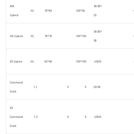
MK
30/30?
HL
70*60
100*50
Upkick
20
30/30?
HK Upkick
HL
70*70
100*100
30
EX Upkick
HL
60*40
100*100
-250/0
Command
1,1
0
0
20/30
Grab
EX
Command
1,3
0
0
-250/0
Grab