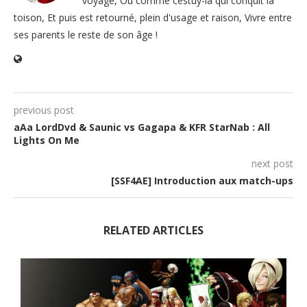
voyage, Ou comme cestuy-là qui conquit la
toison, Et puis est retourné, plein d'usage et raison, Vivre entre
ses parents le reste de son âge !
previous post
aAa LordDvd & Saunic vs Gagapa & KFR StarNab : All
Lights On Me
next post
[SSF4AE] Introduction aux match-ups
RELATED ARTICLES