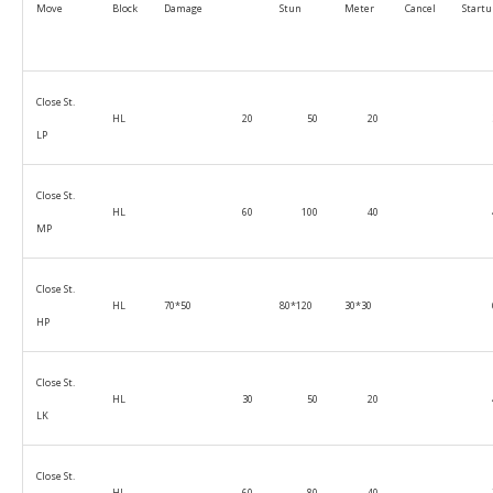
Move
Block
Damage
Stun
Meter
Cancel
Startu
Close St.
HL
20
50
20
LP
Close St.
HL
60
100
40
MP
Close St.
HL
70*50
80*120
30*30
HP
Close St.
HL
30
50
20
LK
Close St.
HL
60
80
40