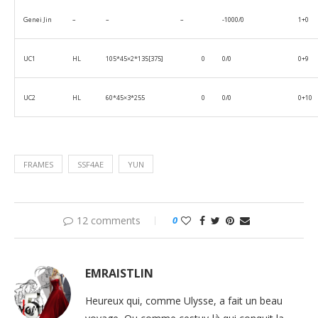
Genei Jin
–
–
–
-1000/0
1+0
UC1
HL
105*45×2*135[375]
0
0/0
0+9
UC2
HL
60*45×3*255
0
0/0
0+10
FRAMES
SSF4AE
YUN
12 comments
0
EMRAISTLIN
Heureux qui, comme Ulysse, a fait un beau