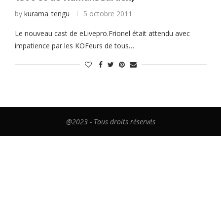
by
kurama_tengu
5 octobre 2011
Le nouveau cast de eLivepro.Frionel était attendu avec
impatience par les KOFeurs de tous…
@2023 - Tous droits réservés