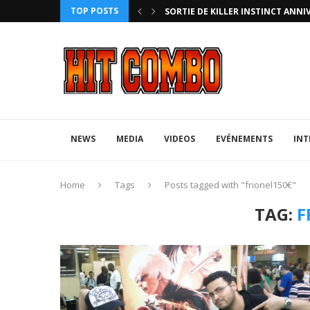
TOP POSTS
HTERZ AVEC ROLLBACK...
SORTIE DE KILLER INSTINCT ANNI
NEWS
MEDIA
VIDEOS
EVÉNEMENTS
INT
Home
Tags
Posts tagged with "frionel150€"
TAG:
F