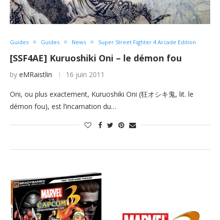
Guides
Guides
News
Super Street Fighter 4 Arcade Edition
[SSF4AE] Kuruoshiki Oni – le démon fou
by
eMRaistlin
16 juin 2011
Oni, ou plus exactement, Kuruoshiki Oni (狂オシキ鬼, lit. le
démon fou), est l’incarnation du…