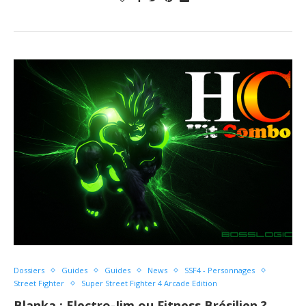
Dossiers
Guides
Guides
News
SSF4 - Personnages
Street Fighter
Super Street Fighter 4 Arcade Edition
Blanka : Electro-Jim ou Fitness Brésilien ?