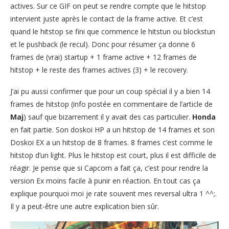
actives. Sur ce GIF on peut se rendre compte que le hitstop
intervient juste après le contact de la frame active. Et c’est
quand le hitstop se fini que commence le hitstun ou blockstun
et le pushback (le recul). Donc pour résumer ça donne 6
frames de (vrai) startup + 1 frame active + 12 frames de
hitstop + le reste des frames actives (3) + le recovery.
J’ai pu aussi confirmer que pour un coup spécial il y a bien 14
frames de hitstop (info postée en commentaire de l’article de
Maj
) sauf que bizarrement il y avait des cas particulier.
Honda
en fait partie. Son doskoi HP a un hitstop de 14 frames et son
Doskoi EX a un hitstop de 8 frames. 8 frames c’est comme le
hitstop d’un light. Plus le hitstop est court, plus il est difficile de
réagir. Je pense que si Capcom a fait ça, c’est pour rendre la
version Ex moins facile à punir en réaction. En tout cas ça
explique pourquoi moi je rate souvent mes reversal ultra 1 ^^;.
Il y a peut-être une autre explication bien sûr.