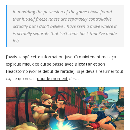
in modding the pc version of the game I have found
that hit/self freeze (these are separately controllable
actually but i don’t believe i have seen a move where it
is actually separate that isn’t some hack that i’ve made
lol)
J’avais zappé cette information jusqu’à maintenant mais ça
explique mieux ce qui se passe avec
Dictator
et son
Headstomp (voir le début de l’article). Si je devais résumer tout
ça, ce qu’on sait
pour le moment
c’est :