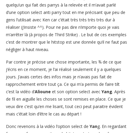
quelqu’un qui fait des parrys à la relevée et il m’avait parlé
d’une option select anti parry tout en me précisant que peu de
gens l’utilisait avec Ken car c’était très très très très dur à
réaliser (j’insiste ^^). Pour ne pas dire n’importe quoi je vais
m’arrêter là (à propos de Third Strike) . Le but de ces exemples
c’est de montrer que le hitstop est une donnée qu’il ne faut pas
négliger à haut niveau.
Par contre je précise une chose importante, les ¾ de ce que
j’écris en ce moment, je l’ai réalisé seulement il y a quelques
jours. J’avais certes des infos mais je n’avais pas fait de
rapprochement entre tout ça. Ce qui m’a permis de faire tilt
c’est la vidéo d’
Alioune
et son option select avec
Yang
. Après
de fil en aiguille les choses se sont remises en place. Ce que je
veux dire c’est qu’en me lisant, tout ceci peut paraitre évident
mais c’était loin d’être le cas au départ !
Donc revenons à la vidéo l’option select de
Yan
g. En regardant