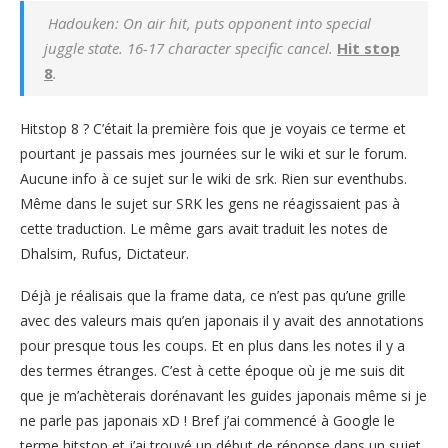
Hadouken: On air hit, puts opponent into special
juggle state. 16-17 character specific cancel.
Hit stop
8
.
Hitstop 8 ? C’était la première fois que je voyais ce terme et
pourtant je passais mes journées sur le wiki et sur le forum.
Aucune info à ce sujet sur le wiki de srk. Rien sur eventhubs.
Même dans le sujet sur SRK les gens ne réagissaient pas à
cette traduction. Le même gars avait traduit les notes de
Dhalsim, Rufus, Dictateur.
Déjà je réalisais que la frame data, ce n’est pas qu’une grille
avec des valeurs mais qu’en japonais il y avait des annotations
pour presque tous les coups. Et en plus dans les notes il y a
des termes étranges. C’est à cette époque où je me suis dit
que je m’achèterais dorénavant les guides japonais même si je
ne parle pas japonais xD ! Bref j’ai commencé à Google le
terme hitstop et j’ai trouvé un début de réponse dans un sujet