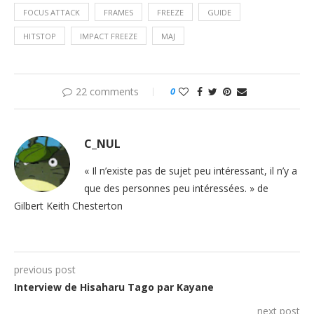
FOCUS ATTACK
FRAMES
FREEZE
GUIDE
HITSTOP
IMPACT FREEZE
MAJ
22 comments
0
C_NUL
« Il n’existe pas de sujet peu intéressant, il n’y a
que des personnes peu intéressées. » de
Gilbert Keith Chesterton
previous post
Interview de Hisaharu Tago par Kayane
next post