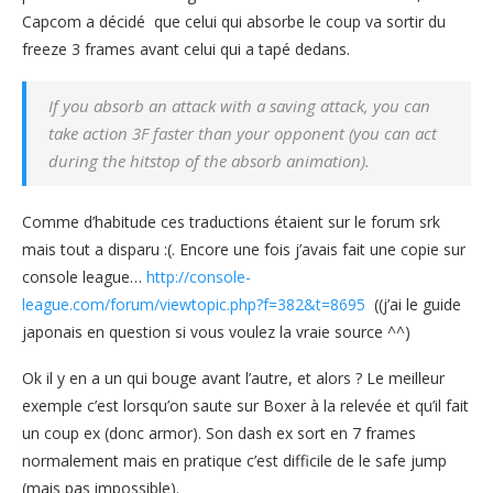
Capcom a décidé que celui qui absorbe le coup va sortir du
freeze 3 frames avant celui qui a tapé dedans.
If you absorb an attack with a saving attack, you can
take action 3F faster than your opponent (you can act
during the hitstop of the absorb animation).
Comme d’habitude ces traductions étaient sur le forum srk
mais tout a disparu :(. Encore une fois j’avais fait une copie sur
console league…
http://console-
league.com/forum/viewtopic.php?f=382&t=8695
((j’ai le guide
japonais en question si vous voulez la vraie source ^^)
Ok il y en a un qui bouge avant l’autre, et alors ? Le meilleur
exemple c’est lorsqu’on saute sur Boxer à la relevée et qu’il fait
un coup ex (donc armor). Son dash ex sort en 7 frames
normalement mais en pratique c’est difficile de le safe jump
(mais pas impossible).