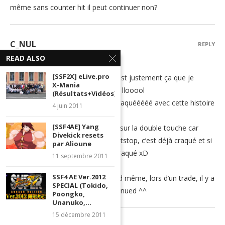
même sans counter hit il peut continuer non?
C_NUL
REPLY
READ ALSO
5 septembre 2011 - 16 h 48 min
[SSF2X] eLive.pro
Ah ah bien vu WDM Kitanoo :p C’est justement ça que je
X-Mania
voulais garder pour un autre sujet llooool
(Résultats+Vidéos)
La double touche devient super craquééééé avec cette histoire
4 juin 2011
de hitstop !!!!
[SSF4AE] Yang
Mais en fait je veux faire un sujet sur la double touche car
Divekick resets
sans même connaitre le truc de hitstop, c’est déjà craqué et si
par Alioune
on rajoute le hitstop c’est super craqué xD
11 septembre 2011
Stay tuned ^^
SSF4 AE Ver.2012
Edit : Mais pour te répondre quand même, lors d’un trade, il y a
SPECIAL (Tokido,
aussi trade de hitstop.. to be continued ^^
Poongko,
Unanuko,...
15 décembre 2011