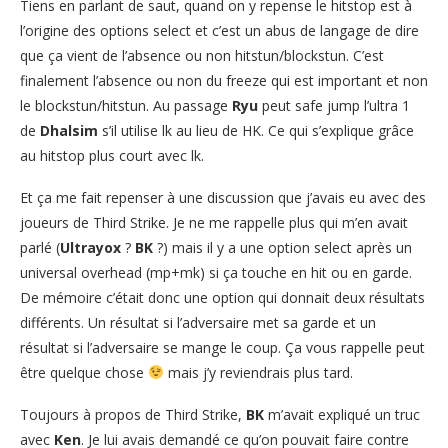
Tiens en parlant de saut, quand on y repense le hitstop est à
l’origine des options select et c’est un abus de langage de dire
que ça vient de l’absence ou non hitstun/blockstun. C’est
finalement l’absence ou non du freeze qui est important et non
le blockstun/hitstun. Au passage
Ryu
peut safe jump l’ultra 1
de
Dhalsim
s’il utilise lk au lieu de HK. Ce qui s’explique grâce
au hitstop plus court avec lk.
Et ça me fait repenser à une discussion que j’avais eu avec des
joueurs de Third Strike. Je ne me rappelle plus qui m’en avait
parlé (
Ultrayox
?
BK
?) mais il y a une option select après un
universal overhead (mp+mk) si ça touche en hit ou en garde.
De mémoire c’était donc une option qui donnait deux résultats
différents. Un résultat si l’adversaire met sa garde et un
résultat si l’adversaire se mange le coup. Ça vous rappelle peut
être quelque chose
mais j’y reviendrais plus tard.
Toujours à propos de Third Strike,
BK
m’avait expliqué un truc
avec
Ken
. Je lui avais demandé ce qu’on pouvait faire contre