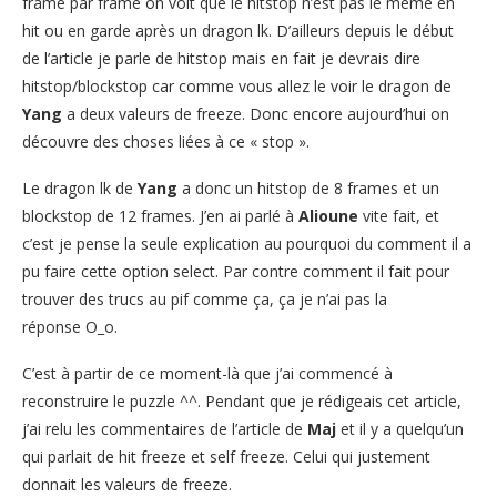
frame par frame on voit que le hitstop n’est pas le même en
hit ou en garde après un dragon lk. D’ailleurs depuis le début
de l’article je parle de hitstop mais en fait je devrais dire
hitstop/blockstop car comme vous allez le voir le dragon de
Yang
a deux valeurs de freeze. Donc encore aujourd’hui on
découvre des choses liées à ce « stop ».
Le dragon lk de
Yang
a donc un hitstop de 8 frames et un
blockstop de 12 frames. J’en ai parlé à
Alioune
vite fait, et
c’est je pense la seule explication au pourquoi du comment il a
pu faire cette option select. Par contre comment il fait pour
trouver des trucs au pif comme ça, ça je n’ai pas la
réponse O_o.
C’est à partir de ce moment-là que j’ai commencé à
reconstruire le puzzle ^^. Pendant que je rédigeais cet article,
j’ai relu les commentaires de l’article de
Maj
et il y a quelqu’un
qui parlait de hit freeze et self freeze. Celui qui justement
donnait les valeurs de freeze.