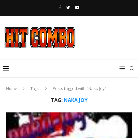
Home
Tags
Posts tagged with "Naka Joy"
TAG:
NAKA JOY