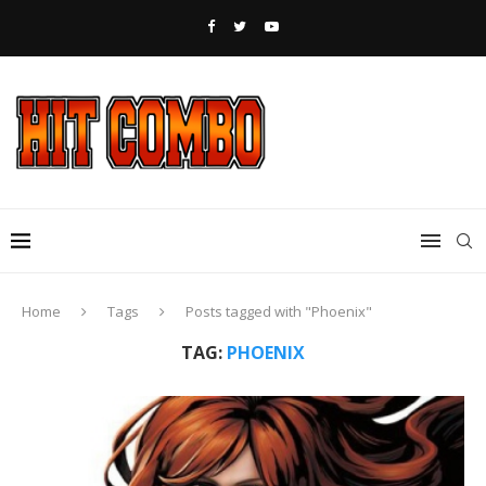
Home
Tags
Posts tagged with "Phoenix"
TAG:
PHOENIX