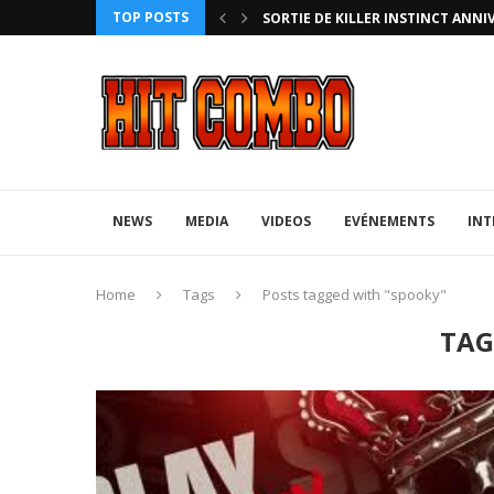
TOP POSTS
HTERZ AVEC ROLLBACK...
SORTIE DE KILLER INSTINCT ANNI
NEWS
MEDIA
VIDEOS
EVÉNEMENTS
INT
Home
Tags
Posts tagged with "spooky"
TAG