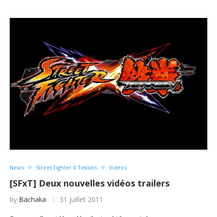
News
Street Fighter X Tekken
Videos
[SFxT] Deux nouvelles vidéos trailers
by
Bachaka
31 juillet 2011