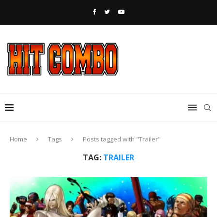
Home
Tags
Posts tagged with "Trailer"
TAG:
TRAILER