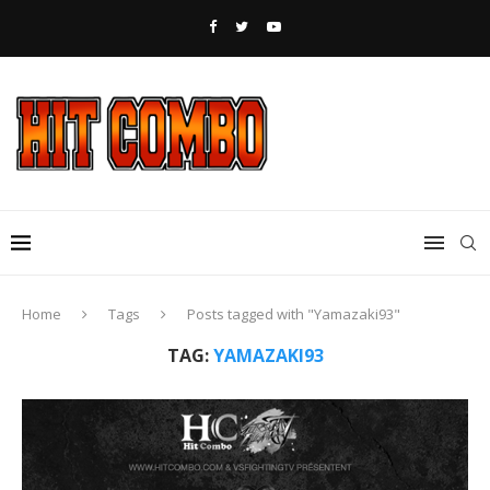
Home
Tags
Posts tagged with "Yamazaki93"
TAG:
YAMAZAKI93