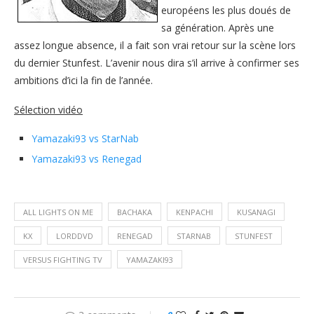
européens les plus doués de
sa génération. Après une
assez longue absence, il a fait son vrai retour sur la scène lors
du dernier Stunfest. L’avenir nous dira s’il arrive à confirmer ses
ambitions d’ici la fin de l’année.
Sélection vidéo
Yamazaki93 vs StarNab
Yamazaki93 vs Renegad
ALL LIGHTS ON ME
BACHAKA
KENPACHI
KUSANAGI
KX
LORDDVD
RENEGAD
STARNAB
STUNFEST
VERSUS FIGHTING TV
YAMAZAKI93