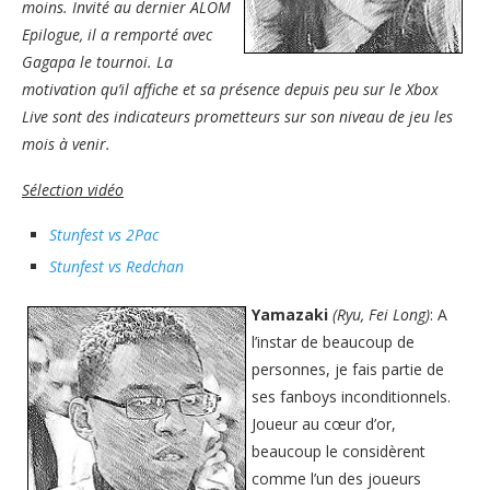
moins. Invité au dernier ALOM
Epilogue, il a remporté avec
Gagapa le tournoi. La
motivation qu’il affiche et sa présence depuis peu sur le Xbox
Live sont des indicateurs prometteurs sur son niveau de jeu les
mois à venir.
Sélection vidéo
Stunfest vs 2Pac
Stunfest vs Redchan
Yamazaki
(Ryu, Fei Long)
: A
l’instar de beaucoup de
personnes, je fais partie de
ses fanboys inconditionnels.
Joueur au cœur d’or,
beaucoup le considèrent
comme l’un des joueurs