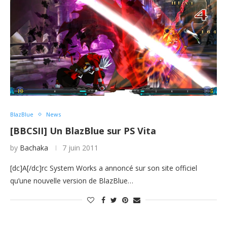
BlazBlue
News
[BBCSII] Un BlazBlue sur PS Vita
by
Bachaka
7 juin 2011
[dc]A[/dc]rc System Works a annoncé sur son site officiel
qu’une nouvelle version de BlazBlue…