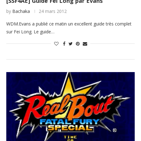
[SSF4AE] Guide Fei Long par Evans
by
Bachaka
24 mars 2012
WDM.Evans a publié ce matin un excellent guide très complet
sur Fei Long. Le guide…