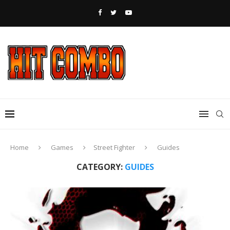
Home
Games
Street Fighter
Guides
CATEGORY:
GUIDES