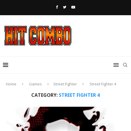
Home
Games
Street Fighter
Street Fighter 4
CATEGORY:
STREET FIGHTER 4