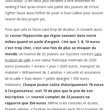
SoulCalibur
. Si les deux jeux venaient à être ensemble en
ranking il faut qu’au moins une partie des joueurs de
Virtua
Fighter
fasse aussi l’effort de jouer à Soul Calibur pour assurer
l’avenir de leur propre jeu.
Pour que cela se fasse sans trop de douleur, il convient aussi
de
cesser l’hypocrisie qui règne souvent dans notre
milieu quand on parle d’argent
. D
ire que 7, 8, 10 euros
c’est trop cher, c’est une fois de plus se moquer du
monde
. Un tournoi de 32 joueurs sur 4 postes corrects
sans
location de salle
a une valeur théorique minimale de 2500
euros (consoles + écrans + jeux = 2000 euros ; transport du
matériel + défraiement de 2 arbitres + sécurité et assurance
de la salle + frais divers + petite épargne = 500 euros
minimum).
Chaque joueur coûte théoriquement 78 euros
à l’organisateur, soit 70 de plus que le prix de son
inscription.
Un
tournoi complet de 32 joueurs ne
rapporte que 256 euros
. Même si les consoles et écrans
étaient prêtées, il faudrait au minimum avoir deux tournois de