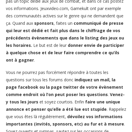
pas un topic dédié aux jeux de combat, et dans ce cas postez
vos informations. Jeuxvideo.com, Gamekult ont par exemple
des communautés actives sur le genre qui ne demandent que
ça. Quand aux
sponsors
, faites un
communiqué de presse
qui leur est dédié et fait plus dans le chiffrage de vos
précédents évènements que dans le listing des jeux ou
les horaires.
Le but est de leur
donner envie de participer
à quelque chose et de leur faire comprendre ce qu’ils
ont à gagner
.
Vous ne pourrez pas forcément répondre à toutes les
questions sur tous les forums donc
indiquez un mail, la
page facebook ou la page twitter de votre évènement
comme endroit où l’on peut poser les questions
.
Venez-
y tous les jours
et soyez courtois. Enfin
faire une unique
annonce et penser qu’elle a été lue est stupide
. Rappelez
que vous êtes là régulièrement,
dévoilez vos informations
importantes (invités, sponsors, etc) au fur et à mesure
.
Soyez ouverts et sympas, sautez sur les occasions de