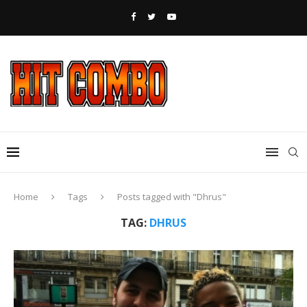
Home
Tags
Posts tagged with "Dhrus"
TAG:
DHRUS