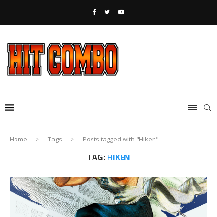
Home
Tags
Posts tagged with "Hiken"
TAG:
HIKEN