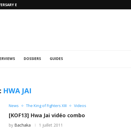
VERSARY EDITION
UFA 2023 (PHOTOS)
ERVIEWS
DOSSIERS
GUIDES
:
HWA JAI
News
The King of Fighters XIII
Videos
[KOF13] Hwa Jai vidéo combo
by
Bachaka
1 juillet 2011