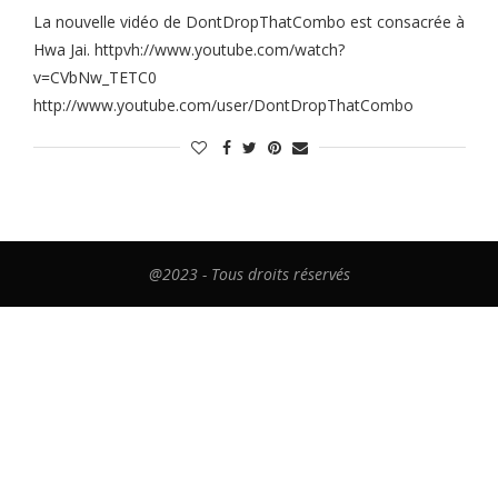
La nouvelle vidéo de DontDropThatCombo est consacrée à
Hwa Jai. httpvh://www.youtube.com/watch?
v=CVbNw_TETC0
http://www.youtube.com/user/DontDropThatCombo
@2023 - Tous droits réservés