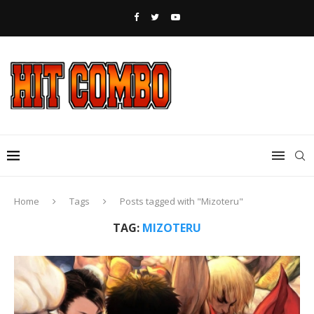
Home
Tags
Posts tagged with "Mizoteru"
TAG:
MIZOTERU