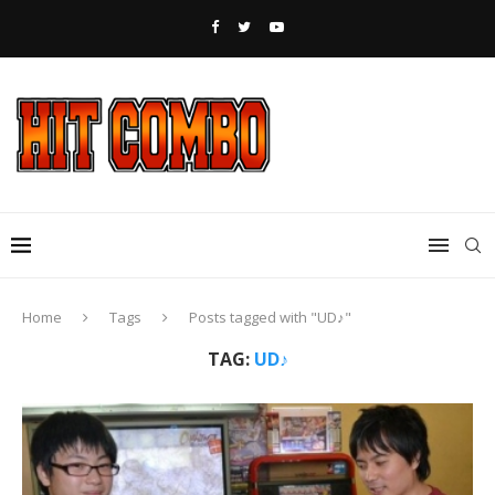
Home
Tags
Posts tagged with "UD♪"
TAG:
UD♪