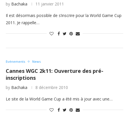
by
Bachaka
11 janvier 2011
Il est désormais possible de s’inscrire pour la World Game Cup
2011. Je rappelle…
Evénements
News
Cannes WGC 2k11: Ouverture des pré-
inscriptions
by
Bachaka
8 décembre 2010
Le site de la World Game Cup a été mis à jour avec une…