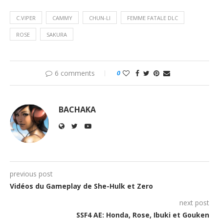
C.VIPER
CAMMY
CHUN-LI
FEMME FATALE DLC
ROSE
SAKURA
6 comments
0
BACHAKA
previous post
Vidéos du Gameplay de She-Hulk et Zero
next post
SSF4 AE: Honda, Rose, Ibuki et Gouken