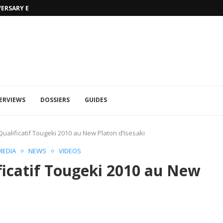
VERSARY EDITION
UFA 2023 (PHOTOS)
ERVIEWS
DOSSIERS
GUIDES
ualificatif Tougeki 2010 au New Platon d’Isesaki
MEDIA
NEWS
VIDEOS
icatif Tougeki 2010 au New