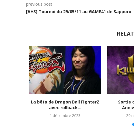
previous post
[AH3] Tournoi du 29/05/11 au GAME41 de Sapporo
RELAT
tats et
La bêta de Dragon Ball FighterZ
Sortie 
023)
avec rollback...
Anniv
1 décembre 2023
29 