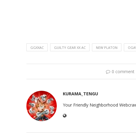
GGXXAC
GUILTY GEAR XX AC
NEW PLATON
OGA
0 comment
KURAMA_TENGU
Your Friendly Neighborhood Webcraw