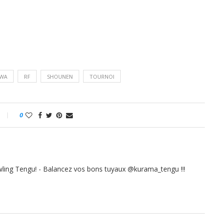
WA
RF
SHOUNEN
TOURNOI
0
ling Tengu! - Balancez vos bons tuyaux @kurama_tengu !!!