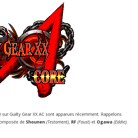
010 sur Guilty Gear XX AC sont apparues récemment. Rappelons
m composée de
Shounen
(Testament)
,
RF
(Faust)
et
Ogawa
(Eddie)
.