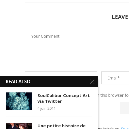
LEAVE
READ ALSO
Save my name, email, and website in this browser fo
SoulCalibur Concept Art
via Twitter
4 juin 2011
Une petite histoire de
Ce site utilise Akismet pour réduire les indésirables.
En s