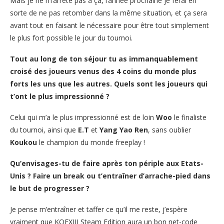
Mais je ne m’arrête pas à ça, l’année prochaine je ferai en
sorte de ne pas retomber dans la même situation, et ça sera
avant tout en faisant le nécessaire pour être tout simplement
le plus fort possible le jour du tournoi.
Tout au long de ton séjour tu as immanquablement
croisé des joueurs venus des 4 coins du monde plus
forts les uns que les autres. Quels sont les joueurs qui
t’ont le plus impressionné ?
Celui qui m’a le plus impressionné est de loin
Woo
le finaliste
du tournoi, ainsi que
E.T
et
Yang Yao Ren
, sans oublier
Koukou
le champion du monde freeplay !
Qu’envisages-tu de faire après ton périple aux Etats-
Unis ? Faire un break ou t’entraîner d’arrache-pied dans
le but de progresser ?
Je pense m’entraîner et taffer ce qu’il me reste, j’espère
vraiment que KOFXIII Steam Edition aura un bon net-code