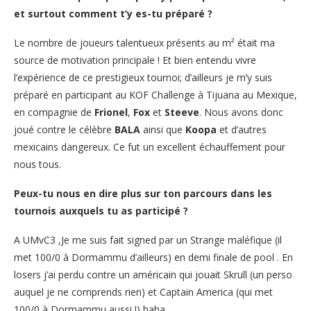
et surtout comment t’y es-tu préparé ?
Le nombre de joueurs talentueux présents au m² était ma
source de motivation principale ! Et bien entendu vivre
l’expérience de ce prestigieux tournoi; d’ailleurs je m’y suis
préparé en participant au KOF Challenge à Tijuana au Mexique,
en compagnie de
Frionel
,
Fox
et
Steeve
. Nous avons donc
joué contre le célèbre
BALA
ainsi que
Koopa
et d’autres
mexicains dangereux. Ce fut un excellent échauffement pour
nous tous.
Peux-tu nous en dire plus sur ton parcours dans les
tournois auxquels tu as participé ?
A UMvC3 ,Je me suis fait signed par un Strange maléfique (il
met 100/0 à Dormammu d’ailleurs) en demi finale de pool . En
losers j’ai perdu contre un américain qui jouait Skrull (un perso
auquel je ne comprends rien) et Captain America (qui met
100/0 à Dormammu aussi !) haha.