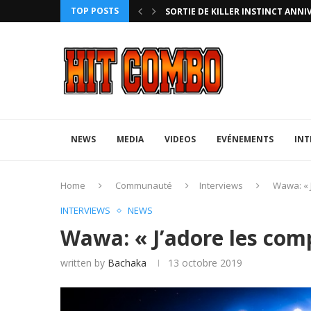
TOP POSTS
ANNIVERSARY EDITION
UFA 2023 (PHOTOS)
NEWS
MEDIA
VIDEOS
EVÉNEMENTS
INT
Home
Communauté
Interviews
Wawa: « J
INTERVIEWS
NEWS
Wawa: « J’adore les comp
written by
Bachaka
13 octobre 2019