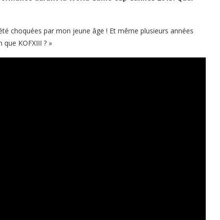
été choquées par mon jeune âge ! Et même plusieurs années
n que KOFXIII ? »