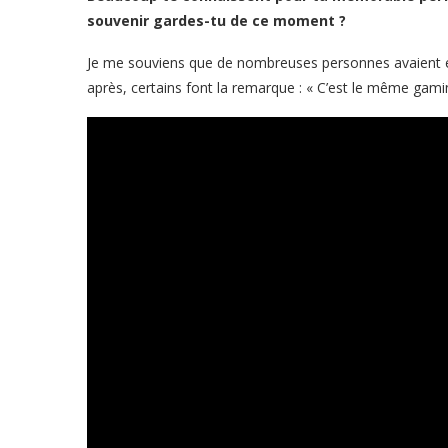
souvenir gardes-tu de ce moment ?
Je me souviens que de nombreuses personnes avaient 
après, certains font la remarque : « C’est le même gami