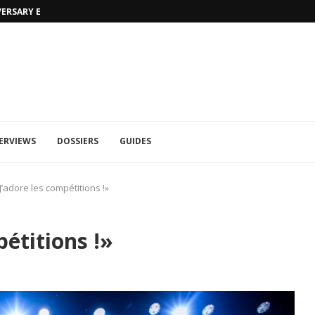
MORTAL KOMBAT 1: TRAILER RAIN ET 
ERVIEWS
DOSSIERS
GUIDES
’adore les compétitions !»
étitions !»