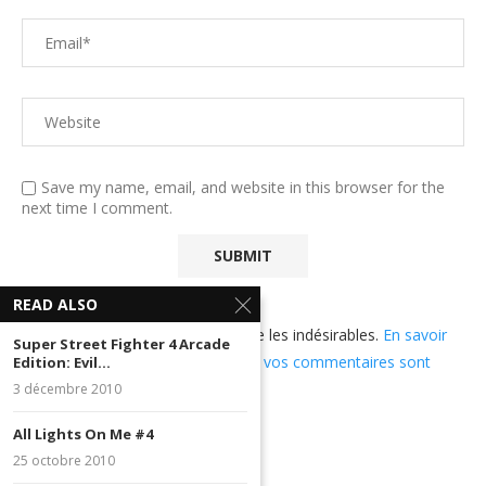
Save my name, email, and website in this browser for the
next time I comment.
READ ALSO
Ce site utilise Akismet pour réduire les indésirables.
En savoir
Super Street Fighter 4 Arcade
plus sur comment les données de vos commentaires sont
Edition: Evil...
utilisées
.
3 décembre 2010
All Lights On Me #4
25 octobre 2010