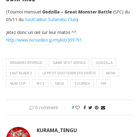
(Tournoi mensuel
Godzilla – Great Monster Battle
(SFC) du
05/11 du
SoulCalibur Sufamibu Club
)
Jetez donc un œil sur leur matos ^^.
http://www.nicovideo.jp/mylist/359791
BREAKERS REVENGE
GAME SPOT VERSUS
GODZILLA
LAST BLADE 2
LE PETIT QUOTIDIEN DES VIDÉOS
MOW
NUKI CUP
SF3.3
SSF2X
TOURNOI
TRF
0 comment
0
KURAMA_TENGU