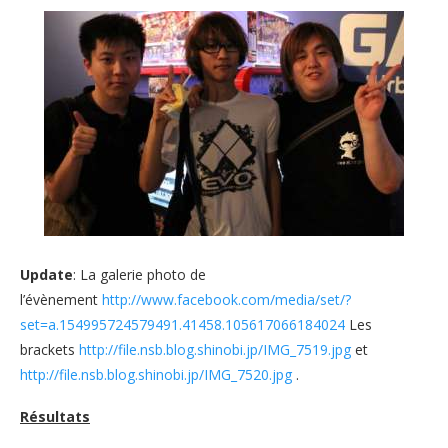
Update
: La galerie photo de
l’évènement
http://www.facebook.com/media/set/?
set=a.154995724579491.41458.105617066184024
Les
brackets
http://file.nsb.blog.shinobi.jp/IMG_7519.jpg
et
http://file.nsb.blog.shinobi.jp/IMG_7520.jpg
.
Résultats