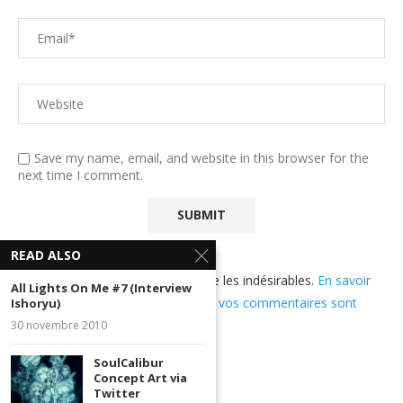
Save my name, email, and website in this browser for the
next time I comment.
READ ALSO
Ce site utilise Akismet pour réduire les indésirables.
En savoir
All Lights On Me #7 (Interview
plus sur comment les données de vos commentaires sont
Ishoryu)
utilisées
.
30 novembre 2010
SoulCalibur
Concept Art via
Twitter