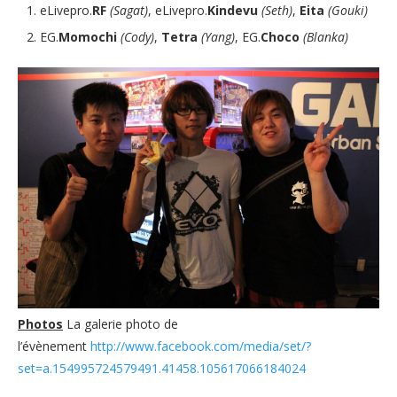
eLivepro.
RF
(Sagat)
, eLivepro.
Kindevu
(Seth)
,
Eita
(Gouki)
EG.
Momochi
(Cody)
,
Tetra
(Yang)
, EG.
Choco
(Blanka)
Photos
La galerie photo de
l’évènement
http://www.facebook.com/media/set/?
set=a.154995724579491.41458.105617066184024