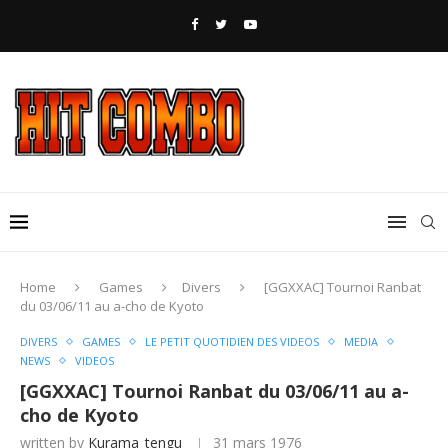
Home
Games
Divers
[GGXXAC] Tournoi Ranbat
du 03/06/11 au a-cho de Kyoto
DIVERS
GAMES
LE PETIT QUOTIDIEN DES VIDEOS
MEDIA
NEWS
VIDEOS
[GGXXAC] Tournoi Ranbat du 03/06/11 au a-
cho de Kyoto
written by
Kurama_tengu
31 mars 1976