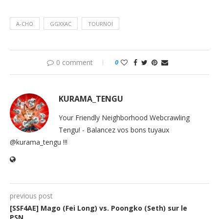
A-CHO
GGXXAC
TOURNOI
0 comment
0
KURAMA_TENGU
Your Friendly Neighborhood Webcrawling
Tengu! - Balancez vos bons tuyaux
@kurama_tengu !!!
previous post
[SSF4AE] Mago (Fei Long) vs. Poongko (Seth) sur le
PSN