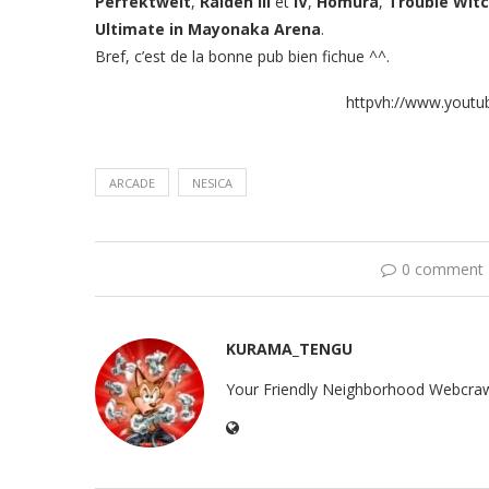
Perfektwelt
,
Raiden III
et
IV
,
Homura
,
Trouble Wit
Ultimate in Mayonaka Arena
.
Bref, c’est de la bonne pub bien fichue ^^.
httpvh://www.youtu
ARCADE
NESICA
0 comment
KURAMA_TENGU
Your Friendly Neighborhood Webcraw