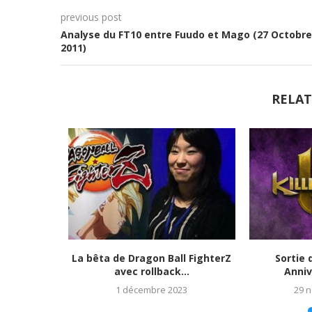
previous post
Analyse du FT10 entre Fuudo et Mago (27 Octobre
2011)
RELAT
tats et
La bêta de Dragon Ball FighterZ
Sortie 
023)
avec rollback...
Anniv
1 décembre 2023
29 