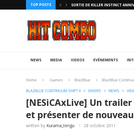
TOP POSTS
HTERZ AVEC ROLLBACK...
SORTIE DE KILLER INSTINCT ANNI
NEWS
MEDIA
VIDEOS
EVÉNEMENTS
INT
Home
Games
BlazBlue
BlazBlue Continuu
BLAZBLUE CONTINUUM SHIFT II
DIVERS
NEWS
VID
[NESiCAxLive] Un trailer
et présenter de nouveau
written by
Kurama_tengu
28 octobre 2011