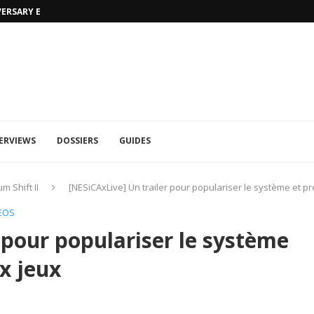
VERSARY EDITION
UFA 2023 (PHOTOS)
ERVIEWS
DOSSIERS
GUIDES
m Shift II
[NESiCAxLive] Un trailer pour populariser le système et 
EOS
 pour populariser le système
x jeux