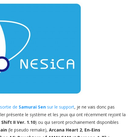
sortie de
Samurai Sen
sur le support
, je ne vais donc pas
ler présente le système et les jeux qui ont récemment rejoint la
hift II Ver. 1.10
) ou qui seront prochainement disponibles
Gain
(le pseudo remake),
Arcana Heart 2
,
En-Eins