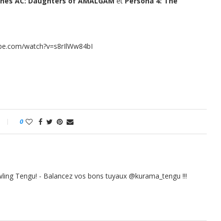
ches AC: Daughters of AMALGAM
et
Persona 4: The
be.com/watch?v=s8rIlWw84bI
0
ling Tengu! - Balancez vos bons tuyaux @kurama_tengu !!!