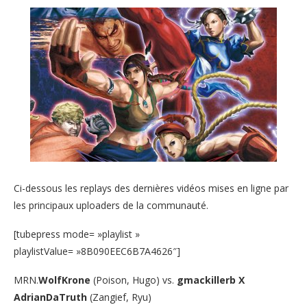
Ci-dessous les replays des dernières vidéos mises en ligne par
les principaux uploaders de la communauté.
[tubepress mode= »playlist »
playlistValue= »8B090EEC6B7A4626″]
MRN.
WolfKrone
(Poison, Hugo) vs.
gmackillerb X
AdrianDaTruth
(Zangief, Ryu)