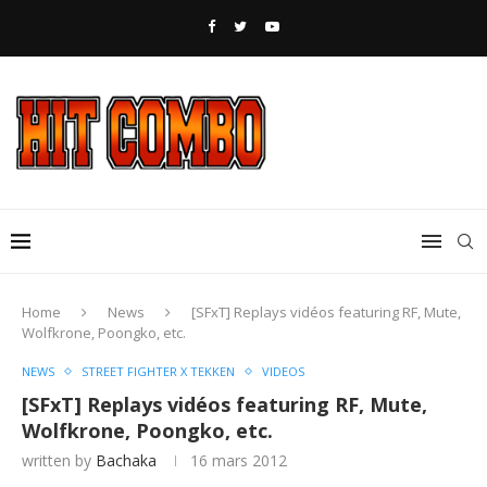
Home
News
[SFxT] Replays vidéos featuring RF, Mute,
Wolfkrone, Poongko, etc.
NEWS
STREET FIGHTER X TEKKEN
VIDEOS
[SFxT] Replays vidéos featuring RF, Mute,
Wolfkrone, Poongko, etc.
written by
Bachaka
16 mars 2012