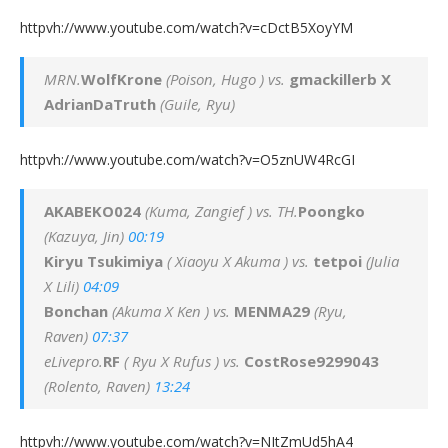
httpvh://www.youtube.com/watch?v=cDctB5XoyYM
MRN.
WolfKrone
(Poison, Hugo ) vs.
gmackillerb X
AdrianDaTruth
(Guile, Ryu)
httpvh://www.youtube.com/watch?v=O5znUW4RcGI
AKABEKO024
(Kuma, Zangief ) vs. TH.
Poongko
(Kazuya, Jin)
00:19
Kiryu Tsukimiya
( Xiaoyu X Akuma ) vs.
tetpoi
(Julia
X Lili)
04:09
Bonchan
(Akuma X Ken ) vs.
MENMA29
(Ryu,
Raven)
07:37
eLivepro.
RF
( Ryu X Rufus ) vs.
CostRose9299043
(Rolento, Raven)
13:24
httpvh://www.youtube.com/watch?v=NItZmUd5hA4