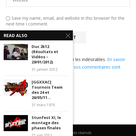
Save my name, email, and website in this browser for the
next time I comment.
READ ALSO
Duc 2k12
(Résultats et
Vidéos –
Ce site utilise Akismet pour réduire les indésirables.
En savoir
29/01/2012)
plus sur comment les données de vos commentaires sont
31 janvier 2012
utilisées
.
[GGXXAC]
Tournois Team
des 24 et
26/05/11...
31 mars 1976
Stunfest XI, le
montage des
phases finales
@2023 - Tous droits réservés
21 juin 2011