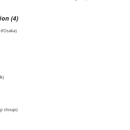
ion (4)
d’Osaka)
k)
p choupi)