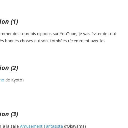
ion (1)
ommer des tournois nippons sur YouTube, je vais éviter de tout
e très bonnes choses qui sont tombées récemment avec les
ion (2)
cho
de Kyoto)
ion (3)
1 à la salle
Amusement Fantasista
d’Okayama)