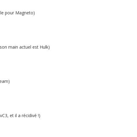
ible pour Magneto)
on main actuel est Hulk)
team)
, et il a récidivé !)