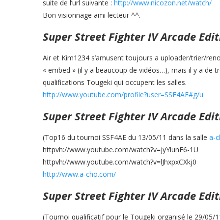
suite de l’url suivante :
http://www.nicozon.net/watch/
Bon visionnage ami lecteur ^^.
Super Street Fighter IV Arcade Edit
Air et Kim1234 s’amusent toujours a uploader/trier/ren
« embed » (il y a beaucoup de vidéos…), mais il y a d
qualifications Tougeki qui occupent les salles.
http://www.youtube.com/profile?user=SSF4AE#g/u
Super Street Fighter IV Arcade Edit
(Top16 du tournoi SSF4AE du 13/05/11 dans la salle
a-
httpvh://www.youtube.com/watch?v=jyYlunF6-1U
httpvh://www.youtube.com/watch?v=lJhxpxCXkj0
http://www.a-cho.com/
Super Street Fighter IV Arcade Edit
(Tournoi qualificatif pour le Tougeki organisé le 29/05/1