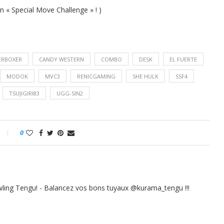
 « Special Move Challenge » ! )
ERBOXER
CANDY WESTERN
COMBO
DESK
EL FUERTE
MODOK
MVC3
RENICGAMING
SHE HULK
SSF4
TSUJIGIRI83
UGG-SIN2
0
ling Tengu! - Balancez vos bons tuyaux @kurama_tengu !!!