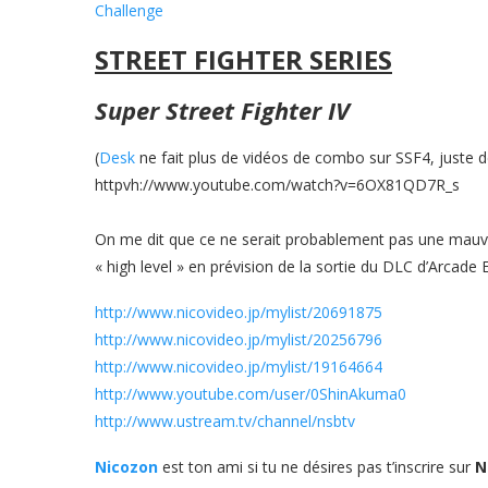
Challenge
STREET FIGHTER SERIES
Super Street Fighter IV
(
Desk
ne fait plus de vidéos de combo sur SSF4, juste de
httpvh://www.youtube.com/watch?v=6OX81QD7R_s
On me dit que ce ne serait probablement pas une mauvai
« high level » en prévision de la sortie du DLC d’Arcade
http://www.nicovideo.jp/mylist/20691875
http://www.nicovideo.jp/mylist/20256796
http://www.nicovideo.jp/mylist/19164664
http://www.youtube.com/user/0ShinAkuma0
http://www.ustream.tv/channel/nsbtv
Nicozon
est ton ami si tu ne désires pas t’inscrire sur
N