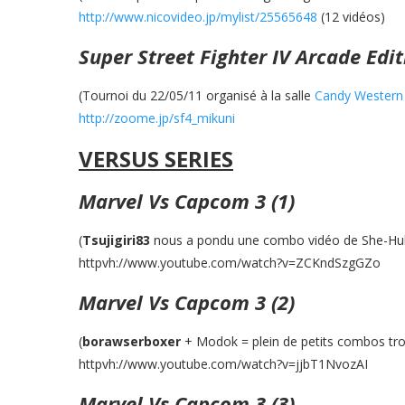
http://www.nicovideo.jp/mylist/25565648
(12 vidéos)
Super Street Fighter IV Arcade Edit
(Tournoi du 22/05/11 organisé à la salle
Candy Western
http://zoome.jp/sf4_mikuni
VERSUS SERIES
Marvel Vs Capcom 3 (1)
(
Tsujigiri83
nous a pondu une combo vidéo de She-Hul
httpvh://www.youtube.com/watch?v=ZCKndSzgGZo
Marvel Vs Capcom 3 (2)
(
borawserboxer
+ Modok = plein de petits combos tro
httpvh://www.youtube.com/watch?v=jjbT1NvozAI
Marvel Vs Capcom 3 (3)