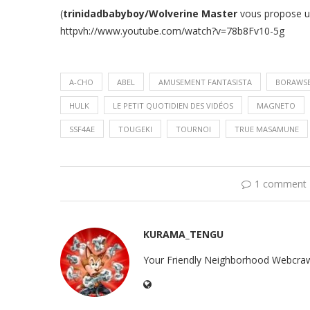
(
trinidadbabyboy/Wolverine Master
vous propose un
httpvh://www.youtube.com/watch?v=78b8Fv10-5g
A-CHO
ABEL
AMUSEMENT FANTASISTA
BORAWS
HULK
LE PETIT QUOTIDIEN DES VIDÉOS
MAGNETO
SSF4AE
TOUGEKI
TOURNOI
TRUE MASAMUNE
1 comment
KURAMA_TENGU
Your Friendly Neighborhood Webcraw