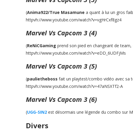
(
Anima922/True Masamune
a quant à lui un gros fa
httpvh://www.youtube.com/watch?v=vgHrCxf8gz4
Marvel Vs Capcom 3 (4)
(
ReNiCGaming
prend son pied en changeant de team, s
httpvh://www.youtube.com/watch?v=eDD_6UDFjMs
Marvel Vs Capcom 3 (5)
(
paulietheboss
fait un playtest/combo vidéo avec sa 
httpvh://www.youtube.com/watch?v=47aNSXTf2-A
Marvel Vs Capcom 3 (6)
(
UGG-SIN2
est désormais une légende du combo sur MvC3
Divers