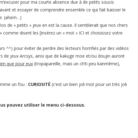
 m’excuser pour ma courte absence due à de petits soucis
e l’avant et essayer de comprendre ensemble ce qui fait baisser le
te. (ahem…)
s de « petits » jeux en est la cause. Il semblerait que nos chers
» comme disent les [insérez un « mot » ICI et choisissez votre
rs ^^) pour éviter de perdre des lecteurs horrifiés par des vidéos
s de jeux Arcsys, ainsi que de kakuge moe et/ou doujin auront
rien que pour eux
(tropapareille, mais un ch’ti peu kanmême),
comme un fou :
CURIOSITÉ
(c’est un bien joli mot pour un très joli
us pouvez utiliser le menu ci-dessous.