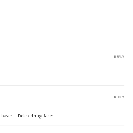
REPLY
REPLY
e baver … Deleted :rageface: