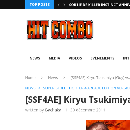
TOP POSTS
HTERZ AVEC ROLLBACK...
SORTIE DE KILLER INSTINCT ANNI
NEWS
MEDIA
VIDEOS
EVÉNEMENTS
INT
Home
News
[SSF4AE] Kiryu Tsukimiya (Guy) vs
NEWS
SUPER STREET FIGHTER 4 ARCADE EDITION VERSIO
[SSF4AE] Kiryu Tsukimiya
written by
Bachaka
30 décembre 2011