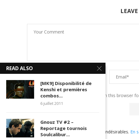
LEAVE
READ ALSO
[MK9] Disponibilité de
Kenshi et premières
Save my name, email, and website in this browser fo
combos...
6 juillet 2011
Gnouz TV #2 –
Reportage tournois
Ce site utilise Akismet pour réduire les indésirables.
En s
Soulcalibur...