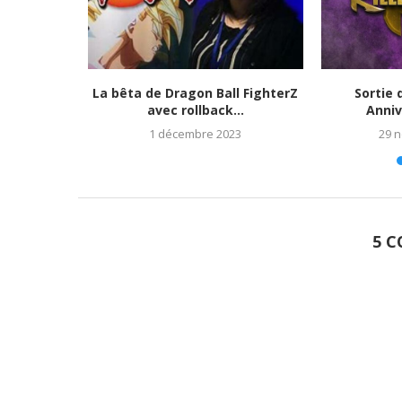
tats et
La bêta de Dragon Ball FighterZ
Sortie 
023)
avec rollback...
Anniv
1 décembre 2023
29 
5 