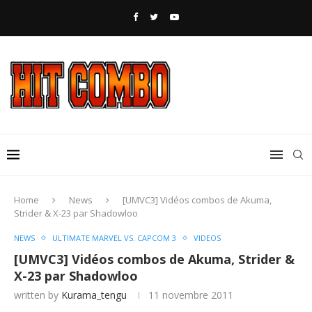
Home
News
[UMVC3] Vidéos combos de Akuma,
Strider & X-23 par Shadowloo
NEWS
ULTIMATE MARVEL VS. CAPCOM 3
VIDEOS
[UMVC3] Vidéos combos de Akuma, Strider &
X-23 par Shadowloo
written by
Kurama_tengu
11 novembre 2011