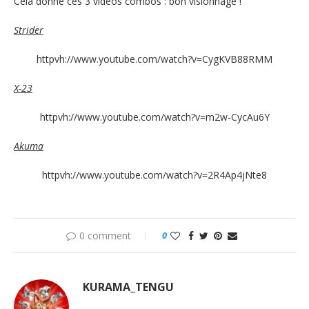
Cela donne ces 3 vidéos combos : bon visionnage !
Strider
httpvh://www.youtube.com/watch?v=CygKVB88RMM
X-23
httpvh://www.youtube.com/watch?v=m2w-CycAu6Y
Akuma
httpvh://www.youtube.com/watch?v=2R4Ap4jNte8
0 comment
0
KURAMA_TENGU