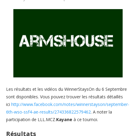
Les résultats et les vidéos du WinnerStaysOn du 6 Septembre
sont disponibles. Vous pouvez trouver les résultats détaillés
ici
http://www.facebook.com/notes/winnerstayson/september-
6th-wso-ssf4-ae-results/274336822579462
. A noter la
participation de LLL.MCZ.
Kayane
à ce tournoi.
Résultats