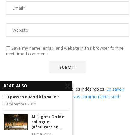
Save my name, email, and website in this browser for the
next time I comment.
READ ALSO
Ce site utilise Akismet pour réduire les indésirables.
En savoir
plus sur comment les données de vos commentaires sont
Tu passes quand à la salle ?
utilisées
.
24 décembre 2010
All Lights On Me
Epilogue
(Résultats et...
11 mai 2011