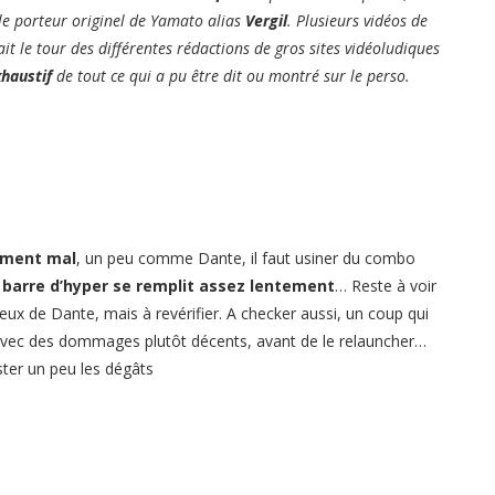
 le porteur originel de Yamato alias
Vergil
. Plusieurs vidéos de
ait le tour des différentes rédactions de gros sites vidéoludiques
haustif
de tout ce qui a pu être dit ou montré sur le perso.
ement mal
, un peu comme Dante, il faut usiner du combo
a
barre d’hyper se remplit assez lentement
… Reste à voir
ux de Dante, mais à revérifier. A checker aussi, un coup qui
l, avec des dommages plutôt décents, avant de le relauncher…
ter un peu les dégâts