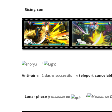
–
Rising sun
+
Anti-air
en 2 slashs successifs – «
teleport cancelab
–
Lunar phase
(semblable au
+
de D