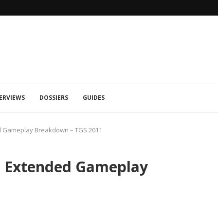
MORTAL KOMBAT 1: TRAILER RAIN ET 
ERVIEWS
DOSSIERS
GUIDES
ed Gameplay Breakdown – TGS 2011
l Extended Gameplay