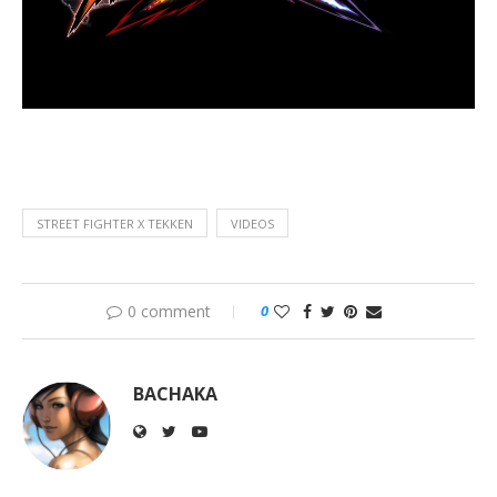
STREET FIGHTER X TEKKEN
VIDEOS
0 comment
0
BACHAKA