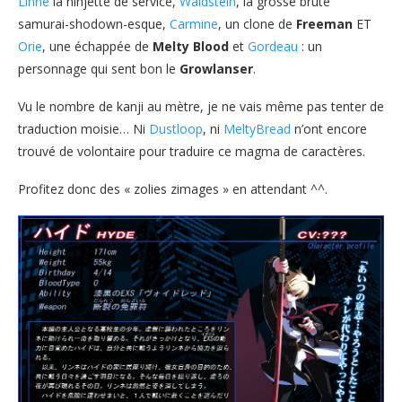
Linne
la ninjette de service,
Waldstein
, la grosse brute
samurai-shodown-esque,
Carmine
, un clone de
Freeman
ET
Orie
, une échappée de
Melty Blood
et
Gordeau
: un
personnage qui sent bon le
Growlanser
.
Vu le nombre de kanji au mètre, je ne vais même pas tenter de
traduction moisie… Ni
Dustloop
, ni
MeltyBread
n’ont encore
trouvé de volontaire pour traduire ce magma de caractères.
Profitez donc des « zolies zimages » en attendant ^^.