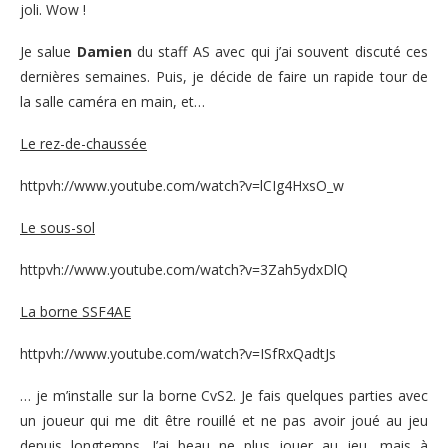
joli. Wow !
Je salue
Damien
du staff AS avec qui j’ai souvent discuté ces
dernières semaines. Puis, je décide de faire un rapide tour de
la salle caméra en main, et…
Le rez-de-chaussée
httpvh://www.youtube.com/watch?v=lCIg4HxsO_w
Le sous-sol
httpvh://www.youtube.com/watch?v=3Zah5ydxDlQ
La borne SSF4AE
httpvh://www.youtube.com/watch?v=ISfRxQadtJs
… je m’installe sur la borne CvS2. Je fais quelques parties avec
un joueur qui me dit être rouillé et ne pas avoir joué au jeu
depuis longtemps. J’ai beau ne plus jouer au jeu, mais à