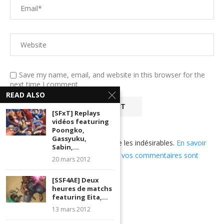
Save my name, email, and website in this browser for the
next time I comment.
READ ALSO
[SFxT] Replays
vidéos featuring
Poongko,
Gassyuku,
Ce site utilise Akismet pour réduire les indésirables.
En savoir
Sabin,...
plus sur comment les données de vos commentaires sont
20 mars 2012
utilisées
.
[SSF4AE] Deux
heures de matchs
featuring Eita,...
13 mars 2012