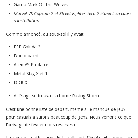
Garou Mark Of The Wolves
Marvel VS Capcom 2 et Street Fighter Zero 2 étaient en cours
d’installation
Comme annoncé, au sous-sol il y avait:
ESP Galuda 2
Dodonpachi
Alien VS Predator
Metal Slug X et 1..
DDR X
A l’étage se trouvait la borne Razing Storm
C’est une bonne liste de départ, même si le manque de jeux
pour casuals a surpris beaucoup de gens. Nous verrons ce que
l’arrivage de février nous réservera.
La principale attraction de la salle est
SSF4AE
. Et comme au