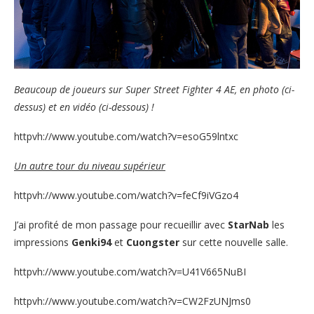
Beaucoup de joueurs sur Super Street Fighter 4 AE, en photo (ci-
dessus) et en vidéo (ci-dessous) !
httpvh://www.youtube.com/watch?v=esoG59lntxc
Un autre tour du niveau supérieur
httpvh://www.youtube.com/watch?v=feCf9iVGzo4
J’ai profité de mon passage pour recueillir avec
StarNab
les
impressions
Genki94
et
Cuongster
sur cette nouvelle salle.
httpvh://www.youtube.com/watch?v=U41V665NuBI
httpvh://www.youtube.com/watch?v=CW2FzUNJms0