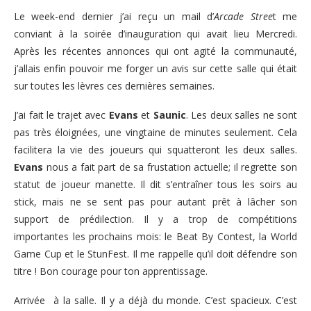
Le week-end dernier j’ai reçu un mail d’
Arcade Stree
t me
conviant à la soirée d’inauguration qui avait lieu Mercredi.
Après les récentes annonces qui ont agité la communauté,
j’allais enfin pouvoir me forger un avis sur cette salle qui était
sur toutes les lèvres ces dernières semaines.
J’ai fait le trajet avec
Evans
et
Saunic
. Les deux salles ne sont
pas très éloignées, une vingtaine de minutes seulement. Cela
facilitera la vie des joueurs qui squatteront les deux salles.
Evans
nous a fait part de sa frustation actuelle; il regrette son
statut de joueur manette. Il dit s’entraîner tous les soirs au
stick, mais ne se sent pas pour autant prêt à lâcher son
support de prédilection. Il y a trop de compétitions
importantes les prochains mois: le Beat By Contest, la World
Game Cup et le StunFest. Il me rappelle qu’il doit défendre son
titre ! Bon courage pour ton apprentissage.
Arrivée à la salle. Il y a déjà du monde. C’est spacieux. C’est