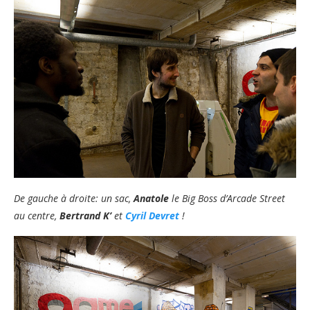
De gauche à droite: un sac,
Anatole
le Big Boss d’Arcade Street
au centre,
Bertrand K’
et
Cyril Devret
!