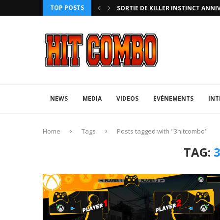
TOP POSTS
HTERZ AVEC ROLLBACK...
SORTIE DE KILLER INSTINCT ANNI
NEWS
MEDIA
VIDEOS
EVÉNEMENTS
INT
Home
Tags
Posts tagged with "3hitcombo"
TAG: