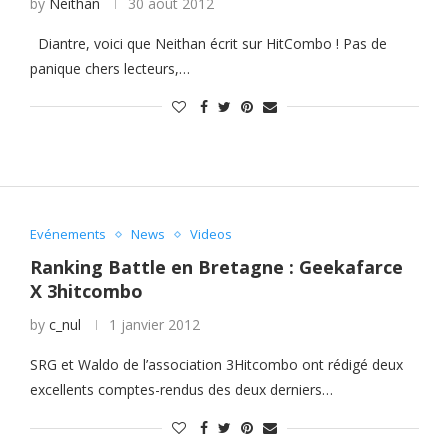
by
Neithan
30 août 2012
Diantre, voici que Neithan écrit sur HitCombo ! Pas de
panique chers lecteurs,…
Evénements
News
Videos
Ranking Battle en Bretagne : Geekafarce
X 3hitcombo
by
c_nul
1 janvier 2012
SRG et Waldo de l’association 3Hitcombo ont rédigé deux
excellents comptes-rendus des deux derniers…