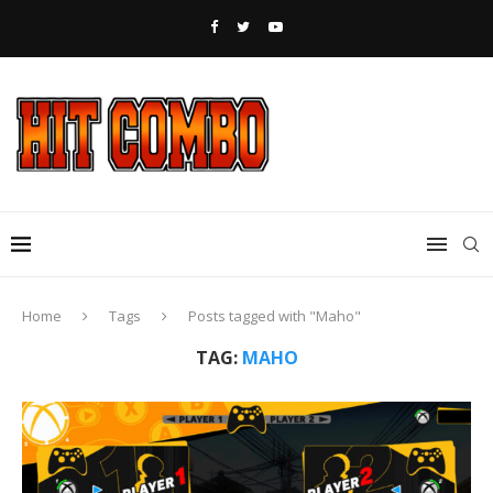
Home
Tags
Posts tagged with "Maho"
TAG:
MAHO