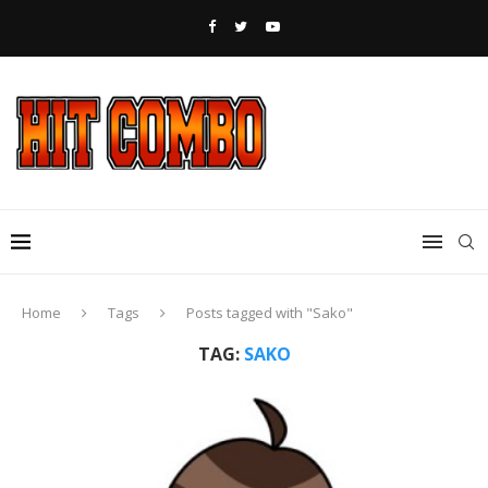
Home
Tags
Posts tagged with "Sako"
TAG:
SAKO